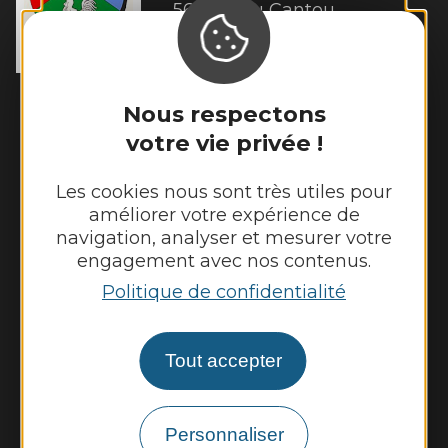
56 Rue du Cantou

12220 Galgan
Tél. :
05 65 80 41 08
Horaires d'ouverture :
Nous respectons
Lundi et mardi de 13h00 à 16h45
votre vie privée !
Mercredi de 14h00 à 16h45
Jeudi et vendredi de 13h00 à 16h45
Les cookies nous sont très utiles pour
améliorer votre expérience de
Nous contacter
navigation, analyser et mesurer votre
engagement avec nos contenus.
Météo
Politique de confidentialité
Découvrir
Tout accepter
Vie municipale
Vie locale
Personnaliser