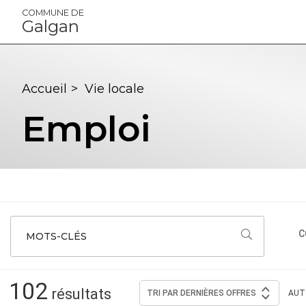
Panneau de gestion des cookies
COMMUNE DE
Galgan
Accueil
>
Vie locale
Emploi
C
MOTS-CLÉS
102
résultats
TRI PAR
DERNIÈRES OFFRES
AU