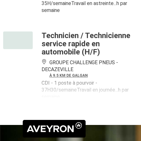
35H/semaineTravail en astreinte...h par
semaine
Technicien / Technicienne
service rapide en
automobile (H/F)
GROUPE CHALLENGE PNEUS -
DECAZEVILLE
À 9.5 KM DE GALGAN
CDI
- 1 poste à pourvoir
-
37H30/semaineTravail en journée...h par
semaine