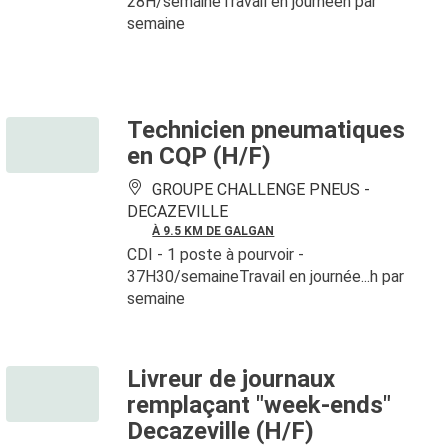
28H/semaineTravail en journéeh par
semaine
Technicien pneumatiques
en CQP (H/F)
GROUPE CHALLENGE PNEUS -
DECAZEVILLE
À 9.5 KM DE GALGAN
CDI
- 1 poste à pourvoir
-
37H30/semaineTravail en journée...h par
semaine
Livreur de journaux
remplaçant "week-ends"
Decazeville (H/F)