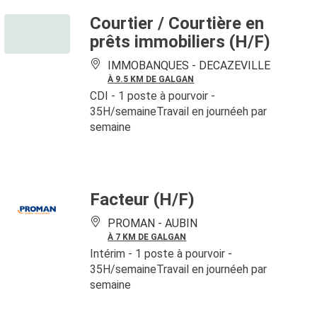
Courtier / Courtière en
prêts immobiliers (H/F)
IMMOBANQUES -
DECAZEVILLE
À 9.5 KM DE GALGAN
CDI
- 1 poste à pourvoir
-
35H/semaineTravail en journéeh par
semaine
Facteur (H/F)
PROMAN -
AUBIN
À 7 KM DE GALGAN
Intérim
- 1 poste à pourvoir
-
35H/semaineTravail en journéeh par
semaine