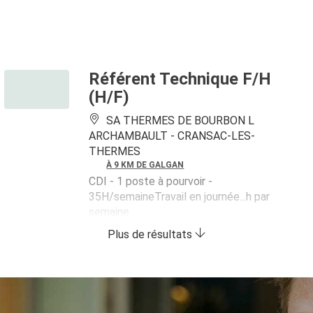
Référent Technique F/H
(H/F)
SA THERMES DE BOURBON L
ARCHAMBAULT -
CRANSAC-LES-
THERMES
À 9 KM DE GALGAN
CDI
- 1 poste à pourvoir
-
35H/semaineTravail en journée...h par
semaine
Plus de résultats