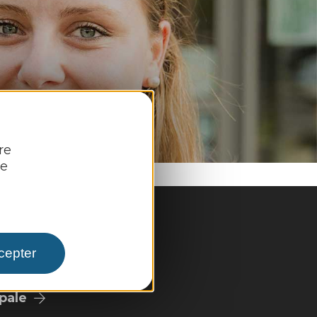
re
re
cepter
pale