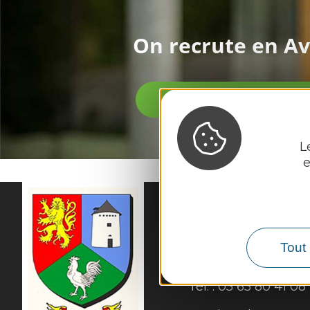
On recrute en
Av
VOIR LES OFFRES D'
L
e
MAIRIE DE
GALGA
Tout 
56 Rue du Cantou

12220 Galgan
Tél. :
05 65 80 41 08