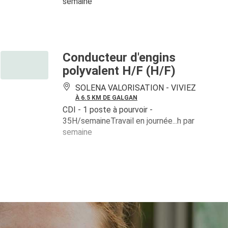
semaine
Conducteur d'engins
polyvalent H/F (H/F)
SOLENA VALORISATION -
VIVIEZ
À 6.5 KM DE GALGAN
CDI
- 1 poste à pourvoir
-
35H/semaineTravail en journée...h par
semaine