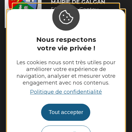
MAIRIE DE
GALGAN
56 Rue du Cantou

12220 Galgan
Tél. :
05 65 80 41 08
Horaires d'ouverture :
Nous respectons
Lundi et mardi de 13h00 à 16h45
votre vie privée !
Mercredi de 14h00 à 16h45
Jeudi et vendredi de 13h00 à 16h45
Les cookies nous sont très utiles pour
améliorer votre expérience de
navigation, analyser et mesurer votre
Nous contacter
engagement avec nos contenus.
Météo
Politique de confidentialité
Découvrir
Tout accepter
Vie municipale