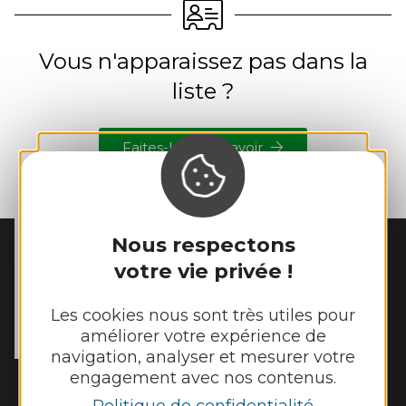
Vous n'apparaissez pas dans la
liste ?
Faites-le-nous savoir
Nous respectons
votre vie privée !
MAIRIE DE
GALGAN
56 Rue du Cantou

Les cookies nous sont très utiles pour
12220 Galgan
améliorer votre expérience de
Tél. :
05 65 80 41 08
navigation, analyser et mesurer votre
engagement avec nos contenus.
Horaires d'ouverture :