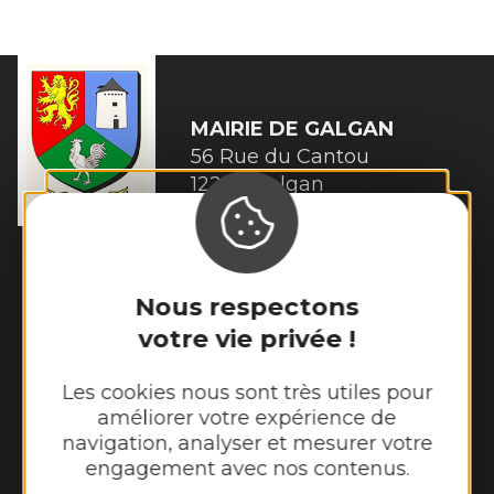
MAIRIE DE
GALGAN
56 Rue du Cantou

12220 Galgan
Tél. :
05 65 80 41 08
Horaires d'ouverture :
Lundi et mardi de 13h00 à 16h45
Nous respectons
Mercredi de 14h00 à 16h45
votre vie privée !
Jeudi et vendredi de 13h00 à 16h45
Les cookies nous sont très utiles pour
Nous contacter
améliorer votre expérience de
navigation, analyser et mesurer votre
Météo
engagement avec nos contenus.