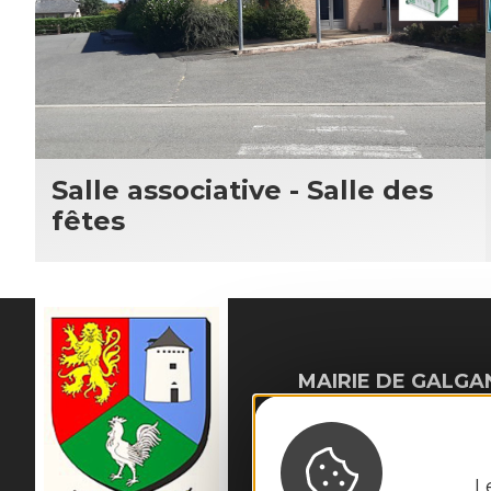
Salle associative - Salle des
fêtes
MAIRIE DE
GALGA
56 Rue du Cantou

12220 Galgan
Tél. :
05 65 80 41 08
L