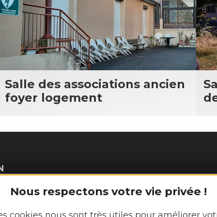
Salle des associations ancien
Sa
foyer logement
de
N
Découvrir
Nous respectons votre vie privée !
Vie munici
es cookies nous sont très utiles pour améliorer vot