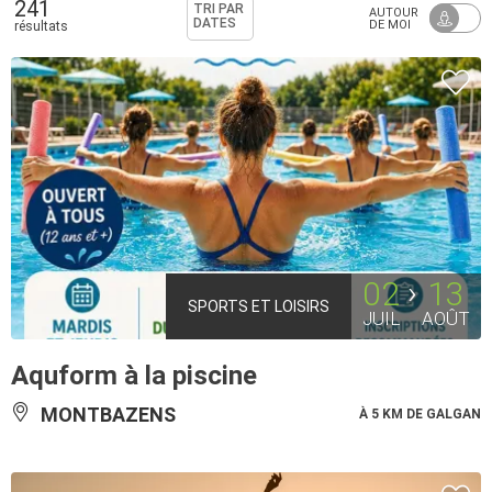
241
TRI PAR
AUTOUR
DATES
DE MOI
résultats
02
13
SPORTS ET LOISIRS
JUIL
AOÛT
Aquform à la piscine
MONTBAZENS
À 5 KM DE GALGAN