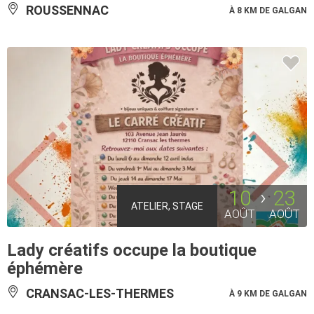
ROUSSENNAC
À 8 KM DE GALGAN
10
23
ATELIER, STAGE
AOÛT
AOÛT
Lady créatifs occupe la boutique
éphémère
CRANSAC-LES-THERMES
À 9 KM DE GALGAN