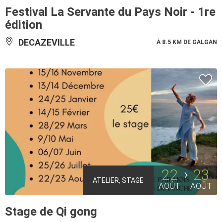
Festival La Servante du Pays Noir - 1re
édition
DECAZEVILLE
À 8.5 KM DE GALGAN
22
23
ATELIER, STAGE
AOÛT
AOÛT
Stage de Qi gong