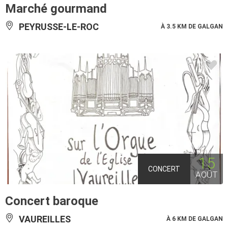
Marché gourmand
PEYRUSSE-LE-ROC
À 3.5 KM DE GALGAN
15
CONCERT
AOÛT
Concert baroque
VAUREILLES
À 6 KM DE GALGAN