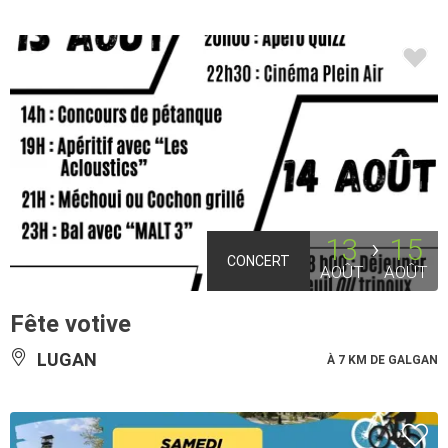
13
15
CONCERT
AOÛT
AOÛT
Fête votive
LUGAN
À 7 KM DE GALGAN