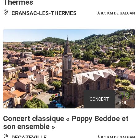
Thermes
CRANSAC-LES-THERMES
À 8.5 KM DE GALGAN
19
CONCERT
AOÛT
Concert classique « Poppy Beddoe et
son ensemble »
DECAZEVILLE
À 8.5 KM DE GALGAN