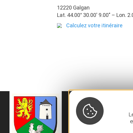
12220 Galgan
Lat. 44.00° 30.00′ 9.00″ – Lon. 2.
Calculez votre itinéraire
MAIRIE DE
GALGA
L
56 Rue du Cantou

e
12220 Galgan