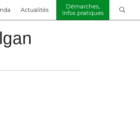
Démarches,
nda
Actualités
Infos pratiques
algan