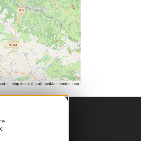
| Map data ©
eaflet
OpenStreetMap contributors
re
re