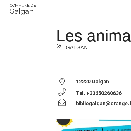
Panneau de gestion des cookies
COMMUNE DE
Galgan
Les animat
GALGAN
12220 Galgan
Tel.
+33650260636
bibliogalgan@orange.