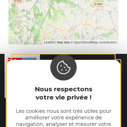
| Map data ©
Leaflet
OpenStreetMap contributors
MAIRIE DE
GALGAN
56 Rue du Cantou

12220 Galgan
Nous respectons
Tél. :
05 65 80 41 08
votre vie privée !
Horaires d'ouverture :
Les cookies nous sont très utiles pour
Lundi et mardi de 13h00 à 16h45
améliorer votre expérience de
Mercredi de 14h00 à 16h45
navigation, analyser et mesurer votre