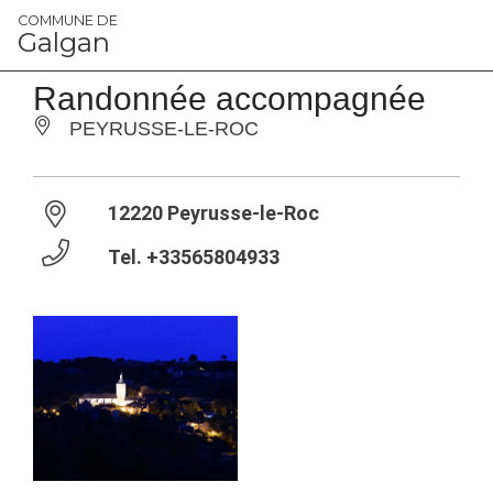
Panneau de gestion des cookies
COMMUNE DE
Galgan
Randonnée accompagnée
PEYRUSSE-LE-ROC
12220 Peyrusse-le-Roc
Tel.
+33565804933