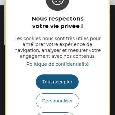
Nous respectons
MAIRIE DE
GALGAN
votre vie privée !
56 Rue du Cantou

12220 Galgan
Les cookies nous sont très utiles pour
Tél. :
05 65 80 41 08
améliorer votre expérience de
navigation, analyser et mesurer votre
Horaires d'ouverture :
engagement avec nos contenus.
Lundi et mardi de 13h00 à 16h45
Politique de confidentialité
Mercredi de 14h00 à 16h45
Jeudi et vendredi de 13h00 à 16h45
Tout accepter
Nous contacter
Météo
Personnaliser
Découvrir