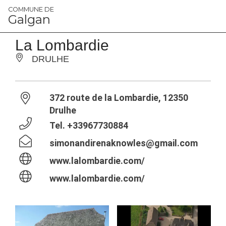
Panneau de gestion des cookies
COMMUNE DE
Galgan
La Lombardie
DRULHE
372 route de la Lombardie, 12350
Drulhe
Tel.
+33967730884
simonandirenaknowles@gmail.com
www.lalombardie.com/
www.lalombardie.com/