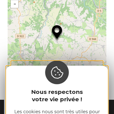
−
| Map data ©
Leaflet
OpenStreetMap contributors
Nous respectons
votre vie privée !
Les cookies nous sont très utiles pour