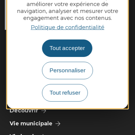
MAIRIE DE
GALGAN
améliorer votre expérience de
56 Rue du Cantou

navigation, analyser et mesurer votre
engagement avec nos contenus.
12220 Galgan
Tél. :
05 65 80 41 08
Politique de confidentialité
Horaires d'ouverture :
Lundi et mardi de 13h00 à 16h45
Tout accepter
Mercredi de 14h00 à 16h45
Jeudi et vendredi de 13h00 à 16h45
Personnaliser
Nous contacter
Météo
Tout refuser
Découvrir
Vie municipale