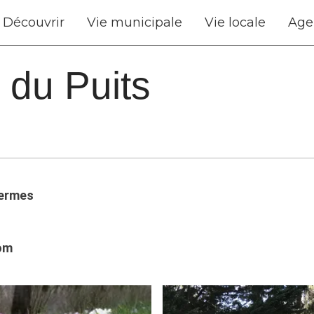
Découvrir
Vie municipale
Vie locale
Age
 du Puits
hermes
om