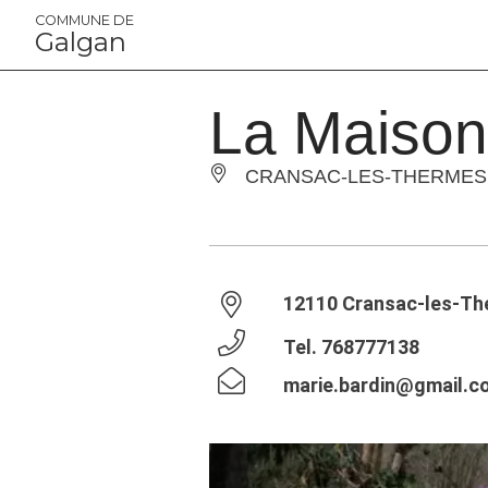
Panneau de gestion des cookies
COMMUNE DE
Galgan
La Maison
CRANSAC-LES-THERMES
12110 Cransac-les-T
Tel.
768777138
marie.bardin@gmail.c