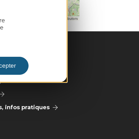
| Map data ©
eaflet
OpenStreetMap contributors
re
re
cepter
pale
 infos pratiques