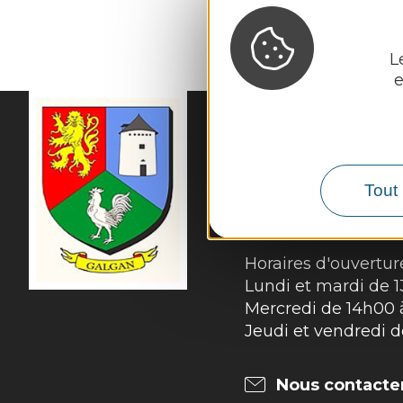
L
e
MAIRIE DE
GALGA
56 Rue du Cantou

Tout 
12220 Galgan
Tél. :
05 65 80 41 08
Horaires d'ouverture
Lundi et mardi de 
Mercredi de 14h00 
Jeudi et vendredi 
Nous contacte