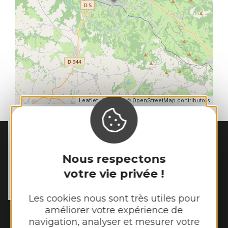
| Map data ©
Leaflet
OpenStreetMap contributors
MAIRIE DE
GALGAN
Nous respectons
56 Rue du Cantou

votre vie privée !
12220 Galgan
Tél. :
05 65 80 41 08
Les cookies nous sont très utiles pour
améliorer votre expérience de
Horaires d'ouverture :
navigation, analyser et mesurer votre
Lundi et mardi de 13h00 à 16h45