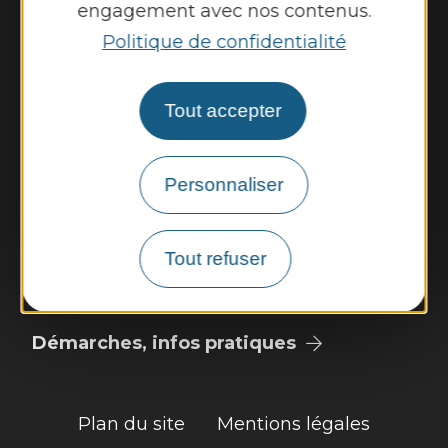
engagement avec nos contenus.
Mercredi de 14h00 à 16h45
Politique de confidentialité
Jeudi et vendredi de 13h00 à 16h45
Nous contacter
Tout accepter
Météo
Personnaliser
Découvrir
Vie municipale
Tout refuser
Vie locale
Démarches, infos pratiques
Plan du site
Mentions légales