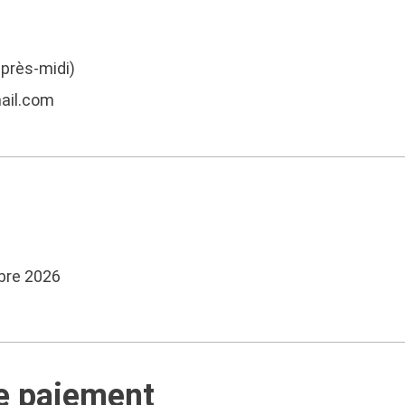
après-midi)
ail.com
bre 2026
de paiement