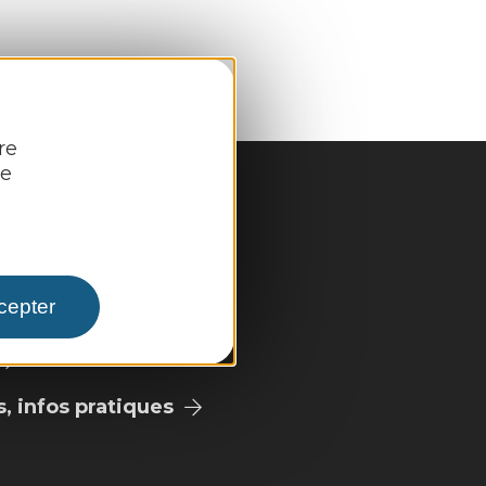
re
re
cepter
pale
 infos pratiques