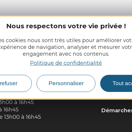
Nous respectons votre vie privée !
es cookies nous sont très utiles pour améliorer vot
xpérience de navigation, analyser et mesurer vot
engagement avec nos contenus.
N
Politique de confidentialité
Découvrir
refuser
Personnaliser
Tout ac
Vie munici
 :
Vie locale
13h00 à 16h45
à 16h45
Démarches,
de 13h00 à 16h45