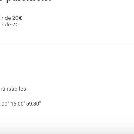
tir de 20€
tir de 2€
 Cransac-les-
2.00° 16.00′ 59.30″