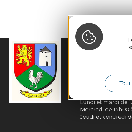
L
e
MAIRIE DE
GALGA
56 Rue du Cantou

12220 Galgan
Tél. :
05 65 80 41 08
Tout 
Horaires d'ouverture
Lundi et mardi de 
Mercredi de 14h00 
Jeudi et vendredi 