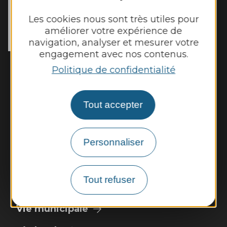
MAIRIE DE
GALGAN
Les cookies nous sont très utiles pour
56 Rue du Cantou

améliorer votre expérience de
12220 Galgan
navigation, analyser et mesurer votre
Tél. :
05 65 80 41 08
engagement avec nos contenus.
Horaires d'ouverture :
Politique de confidentialité
Lundi et mardi de 13h00 à 16h45
Mercredi de 14h00 à 16h45
Jeudi et vendredi de 13h00 à 16h45
Tout accepter
Nous contacter
Personnaliser
Météo
Tout refuser
Découvrir
Vie municipale