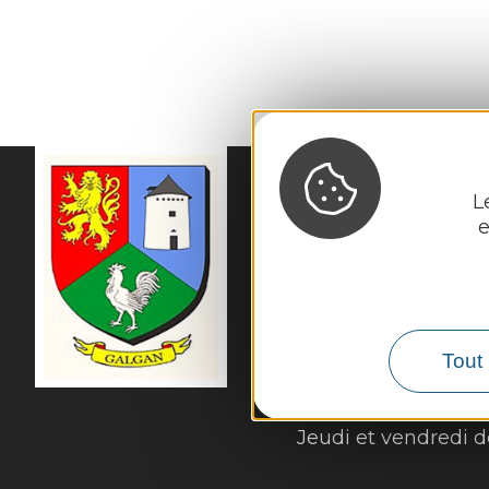
L
e
MAIRIE DE
GALGA
56 Rue du Cantou

12220 Galgan
Tél. :
05 65 80 41 08
Horaires d'ouverture
Tout 
Lundi et mardi de 
Mercredi de 14h00 
Jeudi et vendredi 