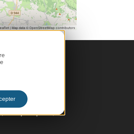
| Map data ©
eaflet
OpenStreetMap contributors
re
re
pale
cepter
 infos pratiques