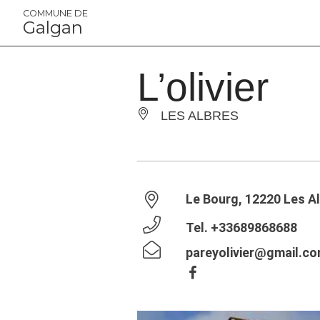
Panneau de gestion des cookies
COMMUNE DE
Galgan
L’olivier
LES ALBRES
Le Bourg, 12220 Les A
Tel.
+33689868688
pareyolivier@gmail.c