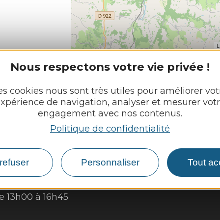
L
Nous respectons votre vie privée !
es cookies nous sont très utiles pour améliorer vot
xpérience de navigation, analyser et mesurer vot
N
engagement avec nos contenus.
Découvrir
Politique de confidentialité
Vie munici
 :
refuser
Personnaliser
Tout ac
Vie locale
13h00 à 16h45
à 16h45
Démarches,
de 13h00 à 16h45